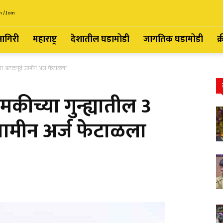
n / Join
्नागिरी
महाराष्ट्र
देशातील घडामोडी
जागतिक घडामोडी
क्
चा अटकपूर्व जामीन अर्ज फेटाळला
ीच्या गुन्ह्यातील 3
जामीन अर्ज फेटाळला