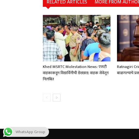
RELATED ARTICLES
MORE FROM AUTHO
Khed MSRTC Molestation News: एसटी
Ratnagiri Cr
वाहकाकडून विद्यार्थिनीची छेडछाड; वाहक सेवेतून
बाळगल्याचे प्र
निलंबित
WhatsApp Group
©