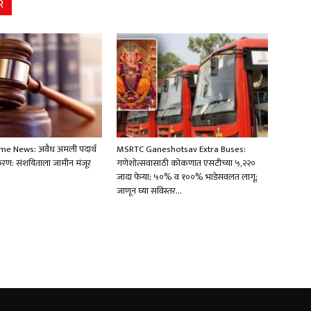
R
ime News: अवैध अमली पदार्थ
MSRTC Ganeshotsav Extra Buses:
करण: संशयिताला जामीन मंजूर
गणेशोत्सवासाठी कोकणात एसटीच्या ५,२२०
जादा फेऱ्या; ५०% व १००% भाडेसवलत लागू;
जाणून घ्या सविस्तर…