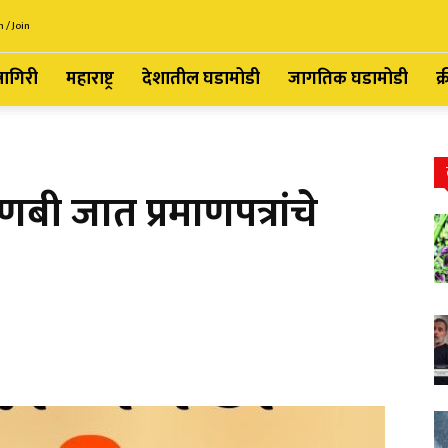
n / Join
्नागिरी
महाराष्ट्र
देशातील घडामोडी
जागतिक घडामोडी
क्
बी जात प्रमाणपत्रांचे