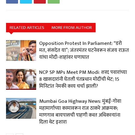
RELATED ARTICLES
MORE FROM AUTHOR
Opposition Protest In Parliament: “डरो
मत, संसदेत या”; जंतरमंतर घटनेवरून संजय राऊत
यांचा मोदी-शाहांवर घणाघात
NCP SP MPs Meet PM Modi: शरद पवारांच्या
8 खासदारांनी घेतली पंतप्रधान मोदींची भेट; 15
मिनिटांत नेमकी काय चर्चा झाली?
Mumbai Goa Highway News: मुंबई-गोवा
महामार्गाच्या कामावरून राज ठाकरे आक्रमक;
माणगाव बायपासची पाहणी करत अधिकाऱ्यांना
दिला थेट इशारा