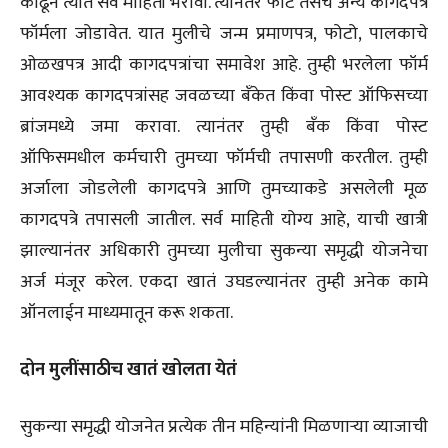
काढून त्यात सर्व माहिती भरावी. त्यानंतर फोट तसेच अन्य कागदपत्रं
फॉर्मला जोडावेत. यात मुलीचे जन्म प्रमाणपत्र, फोटो, पालकाचे
ओळखपत्र आदी कागदपत्रांचा समावेश आहे. तुम्ही भरलेला फॉर्म
आवश्यक कागदपत्रांसह जवळच्या बँकेत किंवा पोस्ट ऑफिसच्या
ब्रांजमध्ये जमा करावा. त्यानंतर तुम्ही बँक किंवा पोस्ट
ऑफिसमधील कर्मचारी तुमच्या फॉर्मची तपासणी करतील. तुम्ही
अर्जाला जोडलेली कागदपत्रे आणि तुमच्याकडे असलेली मूळ
कागदपत्रे तपासली जातील. सर्व माहिती योग्य आहे, याची खात्री
झाल्यानंतर अधिकारी तुमच्या मुलीचा सुकन्या समृद्धी योजनेचा
अर्ज मंजूर करेल. एकदा खातं उघडल्यानंतर तुम्ही अनेक कामे
ऑनलाईन माध्यमातून करू शकता.
दोन मुलींसाठीच खातं खोलता येतं
सुकन्या समृद्धी योजनेत प्रत्येक तीन महिन्यांनी मिळणाऱ्या व्याजाची