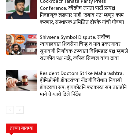
Cockroach Janata Party Press
Conference: कॉक्रोच जनता पार्टी प्रत्यक्ष
निवडणूक लढणार नाही; ‘दबाव गट’ म्हणून काम
करणार, संस्थापक अभिजित दीपके यांची घोषणा
Shivsena Symbol Dispute: सर्वोच्च
न्यायालयात शिवसेना चिन्ह व नाव प्रकरणावर
सुनावणी निर्णायक टप्प्यात! विधिमंडळ पक्ष म्हणजे
राजकीय पक्ष नव्हे, कपिल सिब्बल यांचा दावा
Resident Doctors Strike Maharashtra:
होमिओपॅथी डॉक्टरांच्या नोंदणीविरोधात निवासी
डॉक्टरांचा संप; हायकोर्टाने फटकारत संप तातडीने
मागे घेण्याचे दिले निर्देश
ताज्या बातम्या