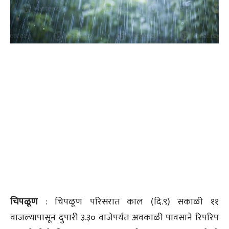
चिपळूण
: चिपळूण परिसरात काल (दि.९) सकाळी ११
वाजल्यापासून दुपारी ३.३० वाजेपर्यंत अवकाळी पावसाने रिपरिप