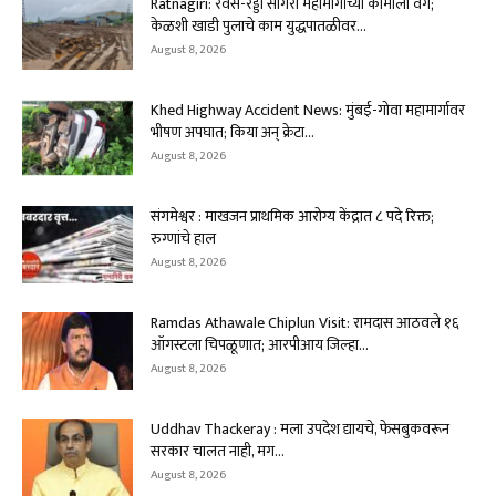
Ratnagiri: रेवस-रेड्डी सागरी महामार्गाच्या कामाला वेग;
केळशी खाडी पुलाचे काम युद्धपातळीवर...
August 8, 2026
Khed Highway Accident News: मुंबई-गोवा महामार्गावर
भीषण अपघात; किया अन् क्रेटा...
August 8, 2026
संगमेश्वर : माखजन प्राथमिक आरोग्य केंद्रात ८ पदे रिक्त;
रुग्णांचे हाल
August 8, 2026
Ramdas Athawale Chiplun Visit: रामदास आठवले १६
ऑगस्टला चिपळूणात; आरपीआय जिल्हा...
August 8, 2026
Uddhav Thackeray : मला उपदेश द्यायचे, फेसबुकवरून
सरकार चालत नाही, मग...
August 8, 2026