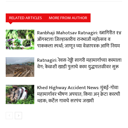
RELATED ARTICLES
MORE FROM AUTHOR
Ranbhaji Mahotsav Ratnagiri: रत्नागिरीत १४
ऑगस्टला जिल्हास्तरीय रानभाजी महोत्सव व
पाककला स्पर्धा; जाणून घ्या वेळापत्रक आणि नियम
Ratnagiri: रेवस-रेड्डी सागरी महामार्गाच्या कामाला
वेग; केळशी खाडी पुलाचे काम युद्धपातळीवर सुरू
Khed Highway Accident News: मुंबई-गोवा
महामार्गावर भीषण अपघात; किया अन् क्रेटा कारची
धडक, कर्टेल गावचे सरपंच जखमी