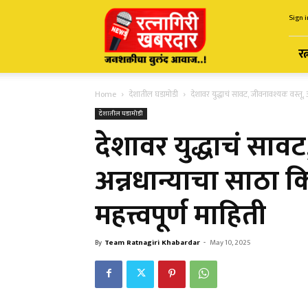
Ratnagiri
Sign i
Khabardar
रत
Home
देशातील घडामोडी
देशावर युद्धाचं सावट, जीवनावश्यक वस्तू, अन
देशातील घडामोडी
देशावर युद्धाचं सावट
अन्नधान्याचा साठा कि
महत्त्वपूर्ण माहिती
By
Team Ratnagiri Khabardar
-
May 10, 2025