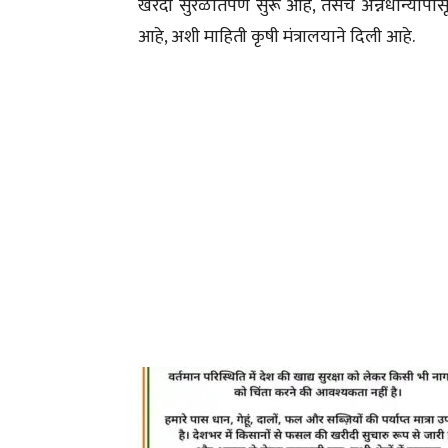
खरेदी सुरळीतपणे सुरू आहे, तसेच अन्नधान्यापासून ब
आहे, अशी माहिती कृषी मंत्रालयाने दिली आहे.