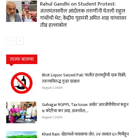
Rahul Gandhi on Student Protest:
जंतरमंतरवरील आंदोलक तरुणींनी घेतली राहुल
गांधींची भेट; केंद्रीय गृहमंत्री अमित शाह यांच्यावर
तीव्र हल्लाबोल
ताज्या बातम्या
Illicit Liquor Seized Pali: पालीत हातभट्टीची दारू विक्री;
तरुणाविरुद्ध गुन्हा दाखल
August 7, 2026
Guhagar RGPPL Tax Issue: अखेर ‘आरजीपीपीएल’कडून
७ कोटींचा कर अदा; अंजनवेल,...
August 7, 2026
Khed Rain: खेडमध्ये पावसाचा जोर; २४ तासांत ६० मिमीहून