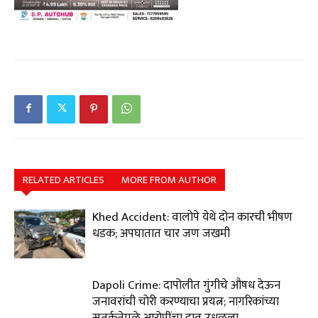
RELATED ARTICLES
MORE FROM AUTHOR
Khed Accident: वालोपे येथे दोन कारची भीषण
धडक; अपघातात चार जण जखमी
Dapoli Crime: दापोलीत गुंगीचे औषध देऊन
जनावरांची चोरी करण्याचा प्रयत्न; नागरिकांच्या
सतर्कतेमुळे आरोपींचा डाव उधळला