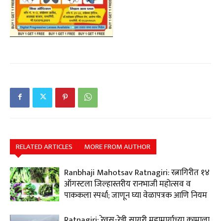
RELATED ARTICLES
MORE FROM AUTHOR
Ranbhaji Mahotsav Ratnagiri: रत्नागिरीत १४
ऑगस्टला जिल्हास्तरीय रानभाजी महोत्सव व
पाककला स्पर्धा; जाणून घ्या वेळापत्रक आणि नियम
Ratnagiri: रेवस-रेड्डी सागरी महामार्गाच्या कामाला