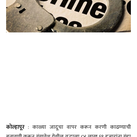
कोल्हापूर
: काळ्या जादूचा वापर करून करणी काढण्याची
बतावणी करून गंगावेश येथील वृद्धाला ८४ लाख ६९ हजारांना गंडा