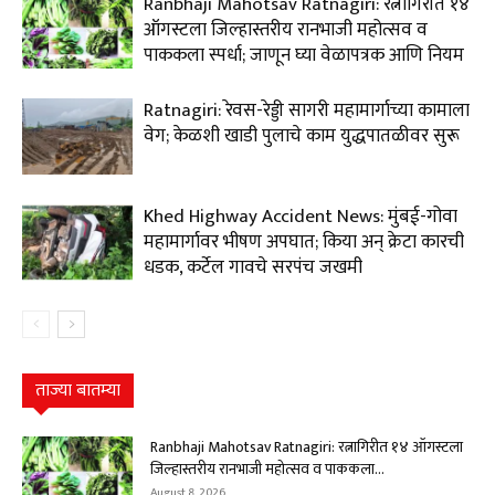
Ranbhaji Mahotsav Ratnagiri: रत्नागिरीत १४
ऑगस्टला जिल्हास्तरीय रानभाजी महोत्सव व
पाककला स्पर्धा; जाणून घ्या वेळापत्रक आणि नियम
Ratnagiri: रेवस-रेड्डी सागरी महामार्गाच्या कामाला
वेग; केळशी खाडी पुलाचे काम युद्धपातळीवर सुरू
Khed Highway Accident News: मुंबई-गोवा
महामार्गावर भीषण अपघात; किया अन् क्रेटा कारची
धडक, कर्टेल गावचे सरपंच जखमी
ताज्या बातम्या
Ranbhaji Mahotsav Ratnagiri: रत्नागिरीत १४ ऑगस्टला
जिल्हास्तरीय रानभाजी महोत्सव व पाककला...
August 8, 2026