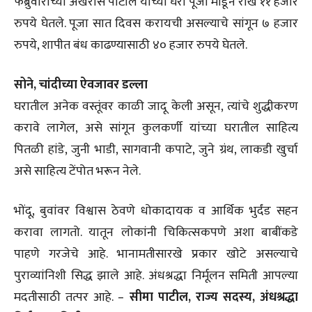
फेब्रुवारीच्या अखेरीस पाटील यांच्या घरी पूजा मांडून रोख ११ हजार
रुपये घेतले. पूजा सात दिवस करायची असल्याचे सांगून ७ हजार
रुपये, शापीत बंध काढण्यासाठी ४० हजार रुपये घेतले.
सोने, चांदीच्या ऐवजावर डल्ला
घरातील अनेक वस्तूंवर काळी जादू केली असून, त्यांचे शुद्धीकरण
करावे लागेल, असे सांगून कुलकर्णी यांच्या घरातील साहित्य
पितळी हांडे, जुनी भाडी, सागवानी कपाटे, जुने ग्रंथ, लाकडी खुर्चा
असे साहित्य टेंपोत भरून नेले.
भोंदू, बुवांवर विश्वास ठेवणे धोकादायक व आर्थिक भुर्दंड सहन
करावा लागतो. यातून लोकांनी चिकित्सकपणे अशा बाबींकडे
पाहणे गरजेचे आहे. भानामतीसारखे प्रकार खोटे असल्याचे
पुराव्यांनिशी सिद्ध झाले आहे. अंधश्रद्धा निर्मूलन समिती आपल्या
मदतीसाठी तत्पर आहे. –
सीमा पाटील, राज्य सदस्य, अंधश्रद्धा