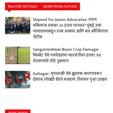
RELATED ARTICLES
MORE FROM AUTHOR
Stipend for Junior Advocates: तरुण
वकिलांना दरमहा ₹२० हजार मानधन? मुंबई उच्च
न्यायालयाकडून राज्य सरकार आणि बार कौन्सिलला
नोटीस
Sangameshwar Bison Crop Damage:
किरबेट येथे गवारेड्यांचा भातशेतीवर हल्ला; १४
शेतकऱ्यांचे मोठे नुकसान
Guhagar: शृंगारतळी येथे क्षुल्लक कारणावरून
दोघांना लोखंडी रॉडने मारहाण; तिघांवर गुन्हा दाखल