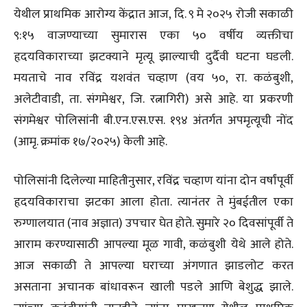
येथील प्राथमिक आरोग्य केंद्रात आज, दि. ९ मे २०२५ रोजी सकाळी
९:१५ वाजण्याच्या सुमारास एका ५० वर्षीय व्यक्तीचा
हृदयविकाराच्या झटक्याने मृत्यू झाल्याची दुर्दैवी घटना घडली.
मयताचे नाव रविंद्र यशवंत चव्हाण (वय ५०, रा. कळंबुशी,
अलेटीवाडी, ता. संगमेश्वर, जि. रत्नागिरी) असे आहे. या प्रकरणी
संगमेश्वर पोलिसांनी बी.एन.एस.एस. १९४ अंतर्गत अपमृत्यूची नोंद
(आमृ. क्रमांक १७/२०२५) केली आहे.
पोलिसांनी दिलेल्या माहितीनुसार, रविंद्र चव्हाण यांना दोन वर्षांपूर्वी
हृदयविकाराचा झटका आला होता. त्यानंतर ते मुंबईतील एका
रुग्णालयात (नाव अज्ञात) उपचार घेत होते. सुमारे २० दिवसांपूर्वी ते
आराम करण्यासाठी आपल्या मूळ गावी, कळंबुशी येथे आले होते.
आज सकाळी ते आपल्या घराच्या अंगणात झाडलोट करत
असताना अचानक बांधावरून खाली पडले आणि बेशुद्ध झाले.