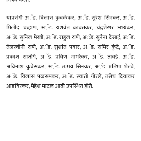
याप्रसंगी अॅड. विलास कुवळेकर, अॅड. सुरेश सिनकर, अॅड.
मिलींद चव्हाण, अॅड. यशवंत कावतकर, चंद्रशेखर अभ्यंकर,
अॅड. सुनिल मेस्त्री, अॅड. राहुल राणे, अॅड. सुनैना देसाई, अॅड.
तेजस्वीनी राणे, अॅड. सुशांत पवार, अॅड. समिर कुंटे, अॅड.
प्रकाश सातोपे, अॅड. प्रविण नागरेकर, अॅड. तावडे, अॅड.
अविनाश कुवेसकर, अॅड. तन्मय सिनकर, अॅड. प्रतिभा शेट्ये,
अॅड. विलास पळसमकर, अॅड. स्वाती गोरले, तसेच दिवाकर
आडविरकर, मेहेश माटल आदी उपस्थित होते.