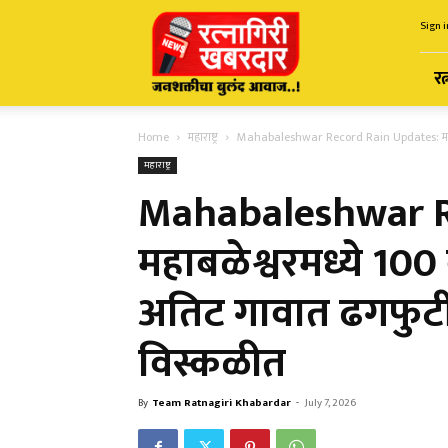
Ratnagiri
Sign i
Khabardar
रत
Home
महाराष्ट्र
Mahabaleshwar Record Rain Updates: महाबळेश्
महाराष्ट्र
Mahabaleshwar R
महाबळेश्वरमध्ये 100 
अतिट गावात ढगफुटी
विस्कळीत
By
Team Ratnagiri Khabardar
-
July 7, 2026