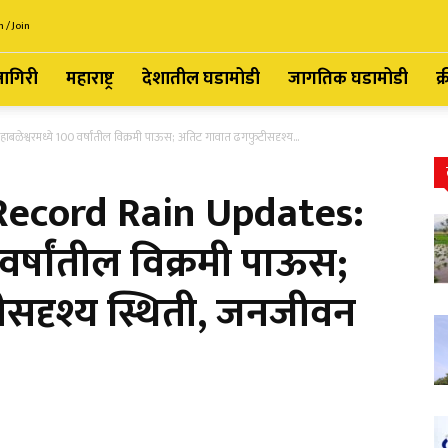
n / Join
्नागिरी
महाराष्ट्र
देशातील घडामोडी
जागतिक घडामोडी
क्
वरमध्ये 100 वर्षांतील विक्रमी पाऊस; अतिट गावात ढगफुटीसदृश्य...
ecord Rain Updates:
वर्षांतील विक्रमी पाऊस;
सदृश्य स्थिती, जनजीवन