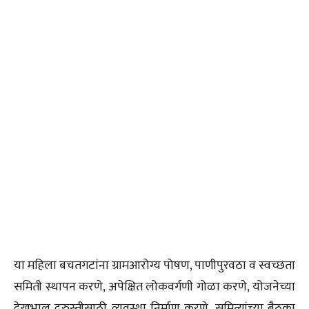
या महिला बचतगटांना ग्रामआरोग्य पोषण, पाणीपुरवठा व स्वच्छता
समिती स्थापन करणे, अपेक्षित लोकवर्गणी गोळा करणे, योजनेच्या
देखभाल दुरुस्तीसाठी व्यवस्था निर्माण करणे, समित्यांच्या बैठका