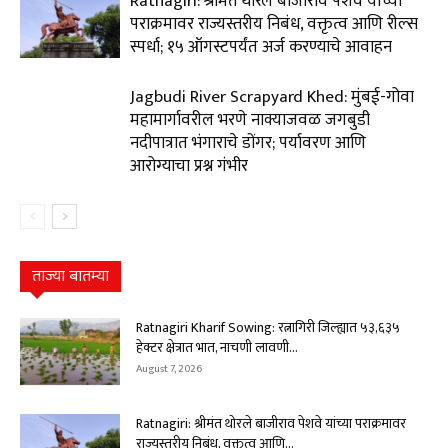
Ratnagiri: श्रीमंत थोरले बाजीराव पेशवे यांच्या
पराक्रमावर राज्यस्तरीय निबंध, वक्तृत्व आणि रील्स
स्पर्धा; १५ ऑगस्टपर्यंत अर्ज करण्याचे आवाहन
Jagbudi River Scrapyard Khed: मुंबई-गोवा
महामार्गावरील भरणे नाक्याजवळ जगबुडी
नदीपात्रात भंगाराचे डोंगर; पर्यावरण आणि
आरोग्याचा प्रश्न गंभीर
ताज्या बातम्या
Ratnagiri Kharif Sowing: रत्नागिरी जिल्ह्यात ५३,६३५
हेक्टर क्षेत्रात भात, नाचणी लावणी...
August 7, 2026
Ratnagiri: श्रीमंत थोरले बाजीराव पेशवे यांच्या पराक्रमावर
राज्यस्तरीय निबंध, वक्तृत्व आणि...