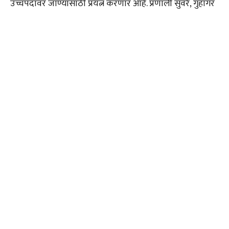
उच्चपदावर जाण्यासाठी प्रयत्न करणार आहे. प्रणाली सुवरे, गुहागर