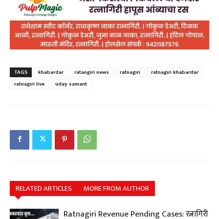
TAGS
khabardar
ratangiri news
ratnagiri
ratnagiri khabardar
ratnagiri live
uday samant
RELATED ARTICLES
MORE FROM AUTHOR
Ratnagiri Revenue Pending Cases: रत्नागिरी