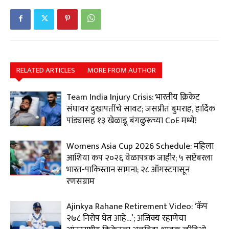
RELATED ARTICLES
MORE FROM AUTHOR
Team India Injury Crisis: भारतीय क्रिकेट
संघावर दुखापतींचे सावट; जसप्रीत बुमराह, हार्दिक
पांड्यासह १३ खेळाडू बंगळुरूच्या CoE मध्ये!
Womens Asia Cup 2026 Schedule: महिला
आशिया कप २०२६ वेळापत्रक जाहीर; ५ सप्टेंबरला
भारत-पाकिस्तान सामना; २८ ऑगस्टपासून
रणसंग्राम
Ajinkya Rahane Retirement Video: ‘कॅप
२७८ निरोप घेत आहे…’; अजिंक्य रहाणेचा