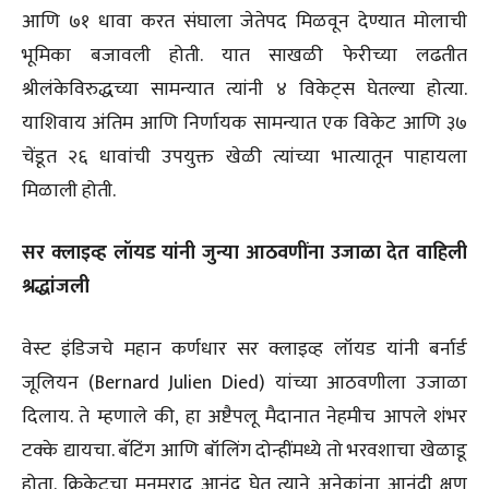
आणि ७१ धावा करत संघाला जेतेपद मिळवून देण्यात मोलाची
भूमिका बजावली होती. यात साखळी फेरीच्या लढतीत
श्रीलंकेविरुद्धच्या सामन्यात त्यांनी ४ विकेट्स घेतल्या होत्या.
याशिवाय अंतिम आणि निर्णायक सामन्यात एक विकेट आणि ३७
चेंडूत २६ धावांची उपयुक्त खेळी त्यांच्या भात्यातून पाहायला
मिळाली होती.
सर क्लाइव्ह लॉयड यांनी जुन्या आठवणींना उजाळा देत वाहिली
श्रद्धांजली
वेस्ट इंडिजचे महान कर्णधार सर क्लाइव्ह लॉयड यांनी बर्नार्ड
जूलियन (Bernard Julien Died) यांच्या आठवणीला उजाळा
दिलाय. ते म्हणाले की, हा अष्टैपलू मैदानात नेहमीच आपले शंभर
टक्के द्यायचा. बॅटिंग आणि बॉलिंग दोन्हींमध्ये तो भरवशाचा खेळाडू
होता. क्रिकेटचा मनमुराद आनंद घेत त्याने अनेकांना आनंदी क्षण