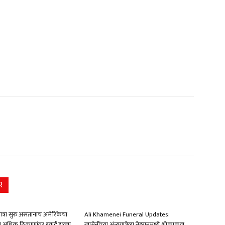
R
यात्रा सुरु असतानाच अमेरिकेचा
Ali Khamenei Funeral Updates:
ून अधिक ठिकाणांवर हवाई हल्ला
खामेनींच्या अंत्ययात्रेला तेहरानमध्ये शोकाकुल