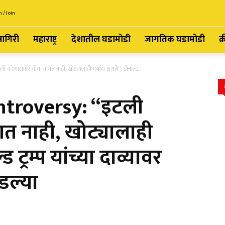
n / Join
्नागिरी
महाराष्ट्र
देशातील घडामोडी
जागतिक घडामोडी
क्
ोणासमोर भीक मागत नाही, खोट्यालाही मर्यादा असते”; डोनाल्ड...
troversy: “इटली
 नाही, खोट्यालाही
 ट्रम्प यांच्या दाव्यावर
डल्या