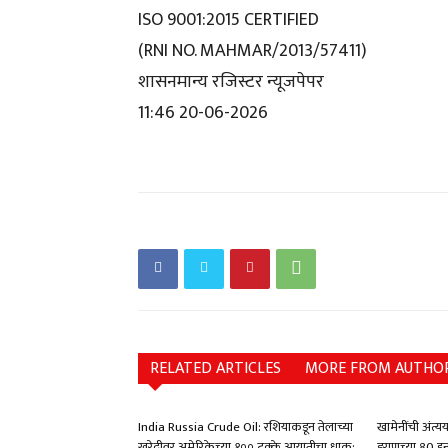
ISO 9001:2015 CERTIFIED
(RNI NO. MAHMAR/2013/57411)
शासनमान्य रजिस्टर न्यूजपेपर
11:46 20-06-2026
RELATED ARTICLES
MORE FROM AUTHO
India Russia Crude Oil: रशियाकडून तेलाच्या
खामेनींची अंत्य
खरेदीवर अमेरिकेच्या १०० टक्के आयातीचा धाक:
इराणच्या 80 ह