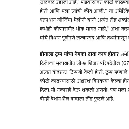
खळबळ उडाली आहे. “माझ्यासोबत फोटो काढण्यासाठ
होती आणि मला त्यांची कीव आली,” या अमेरिकेचे अ
पंतप्रधान जॉर्जिया मेलोनी यांनी अत्यंत तीव्र शब्द
कधीही कोणासमोर भीक मागत नाही,” अशा कडक शब
यांचे विधान पूर्णपणे लज्जास्पद आणि तथ्यांपासून
डोनाल्ड ट्रम्प यांचा नेमका दावा काय होता?
अमेरिक
दिलेल्या मुलाखतीत जी-७ शिखर परिषदेतील (G7 S
अत्यंत वादग्रस्त टिप्पणी केली होती. ट्रम्प म्हण
फोटो काढण्यासाठी अक्षरशः विनवण्या केल्या होत्
दिला. मी नकारही देऊ शकलो असतो, पण मला त्यां
दोन्ही देशांमधील वादाला तोंड फुटले आहे.