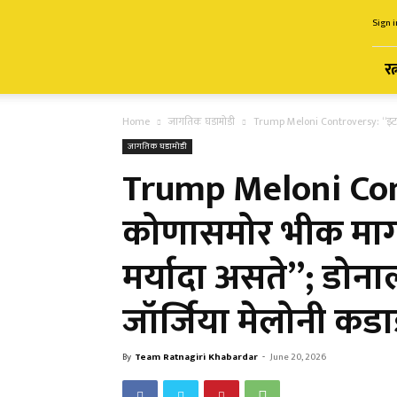
Ratnagiri
Sign i
Khabardar
रत
Home
जागतिक घडामोडी
Trump Meloni Controversy: “इटली क
जागतिक घडामोडी
Trump Meloni Con
कोणासमोर भीक मागत
मर्यादा असते”; डोनाल्ड
जॉर्जिया मेलोनी कडा
By
Team Ratnagiri Khabardar
-
June 20, 2026