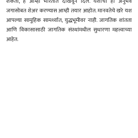
शकतो, हे आम्ही भारतात दाखवून दिले. यशाचा हा अनुभव
जगासोबत शेअर करण्यास आम्ही तयार आहोत. मानवतेचे खरे यश
आपल्या सामूहिक सामर्थ्यात, युद्धभूमीवर नाही. जागतिक शांतता
आणि विकासासाठी जागतिक संस्थांमधील सुधारणा महत्त्वाच्या
आहेत.