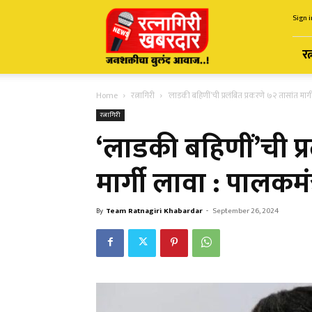
Ratnagiri
Sign i
Khabardar
रत
Home
रत्नागिरी
‘लाडकी बहिणीं’ची प्रलंबित प्रकरणे ७२ तासांत मार्
रत्नागिरी
‘लाडकी बहिणीं’ची प्
मार्गी लावा : पालकमं
By
Team Ratnagiri Khabardar
-
September 26, 2024