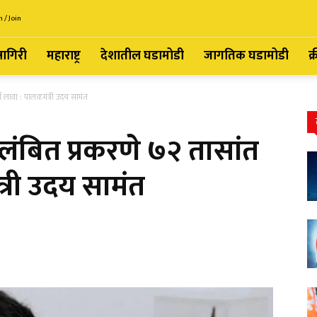
n / Join
्नागिरी
महाराष्ट्र
देशातील घडामोडी
जागतिक घडामोडी
क्
गी लावा : पालकमंत्री उदय सामंत
रलंबित प्रकरणे ७२ तासांत
त्री उदय सामंत