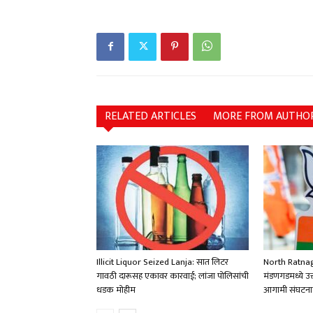
RELATED ARTICLES
MORE FROM AUTHO
Illicit Liquor Seized Lanja: सात लिटर
North Ratnag
गावठी दारूसह एकावर कारवाई; लांजा पोलिसांची
मंडणगडमध्ये उत
धडक मोहीम
आगामी संघटनात्