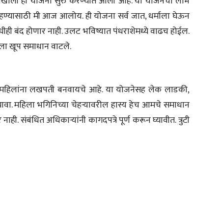
तृत्त्वाखाली ही योजना सुरु करण्यात आली आहे. या योजनेचा लाभ
पाहण्यासाठी मी आज आलोय. ही योजना सर्व जात, धर्माला घेऊन
ही बंद होणार नाही. उलट भविष्यात पंधराशेमध्ये वाढच होईल.
मला खूप समाधान वाटले.
ार महिलांना लखपती बनवायचे आहे. या योजनेसह लेक लाडकी,
ी घ्यावा. महिला भगिनिच्या चेहऱ्यावरील हास्य हेच आमचे समाधान
ी. संबंधित अधिकाऱ्यांनी कागदपत्रे पूर्ण करून घ्यावीत. त्रुटी