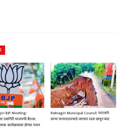
R
iri BJP Meeting:
Ratnagiri Municipal Council: परटवणे-
्तर रत्नागिरी भाजपची बैठक;
वरचा फगरवठारकडे जाणारा रस्ता खचून बंद!
मक कार्यक्रमांवर होणार मंथन