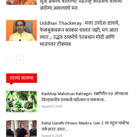
सुळे प्रथमच बोलल्या; महाराष्ट्र काँग्रेसचे वक्तव्य
अयोग्य असल्याचे मत
Uddhav Thackeray : मला उपदेश द्यायचे,
फेसबुकवरून सरकार चालत नाही, मग आता
स्वतः..; उद्धव ठाकरेंचे पंतप्रधान मोदी आणि
भाजपवर टीकास्त्र
ताज्या बातम्या
Ranbhaji Mahotsav Ratnagiri: रत्नागिरीत १४ ऑगस्टला
जिल्हास्तरीय रानभाजी महोत्सव व पाककला...
August 8, 2026
Rahul Gandhi Fitness Mantra: Gen Z ला राहुल गांधींचा
वर्कआउट, डाएट...
August 8, 2026