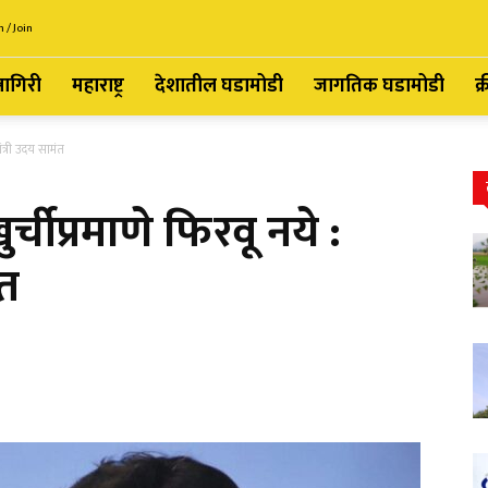
n / Join
्नागिरी
महाराष्ट्र
देशातील घडामोडी
जागतिक घडामोडी
क्
ंत्री उदय सामंत
्चीप्रमाणे फिरवू नये :
ंत