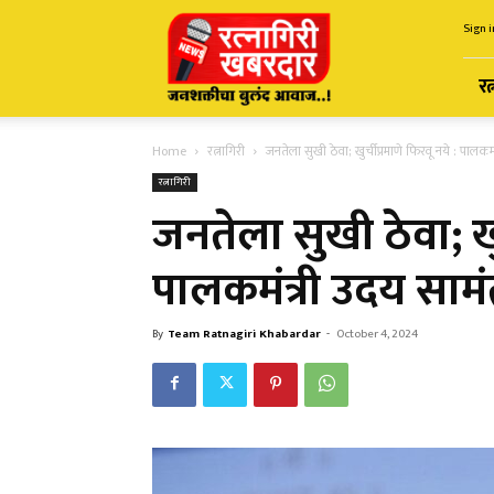
Ratnagiri
Sign i
Khabardar
रत
Home
रत्नागिरी
जनतेला सुखी ठेवा; खुर्चीप्रमाणे फिरवू नये : पालकम
रत्नागिरी
जनतेला सुखी ठेवा; खुर
पालकमंत्री उदय साम
By
Team Ratnagiri Khabardar
-
October 4, 2024