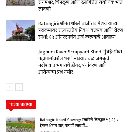
संगमेश्वर, चिपळूण आणि रत्नागिरीत सर्वाधिक भात
लावणी
Ratnagiri: श्रीमंत थोरले बाजीराव पेशवे यांच्या
पराक्रमावर राज्यस्तरीय निबंध, वक्तृत्व आणि रील्स
स्पर्धा; १५ ऑगस्टपर्यंत अर्ज करण्याचे आवाहन
Jagbudi River Scrapyard Khed: मुंबई-गोवा
महामार्गावरील भरणे नाक्याजवळ जगबुडी
नदीपात्रात भंगाराचे डोंगर; पर्यावरण आणि
आरोग्याचा प्रश्न गंभीर
ताज्या बातम्या
Ratnagiri Kharif Sowing: रत्नागिरी जिल्ह्यात ५३,६३५
हेक्टर क्षेत्रात भात, नाचणी लावणी...
August 7, 2026