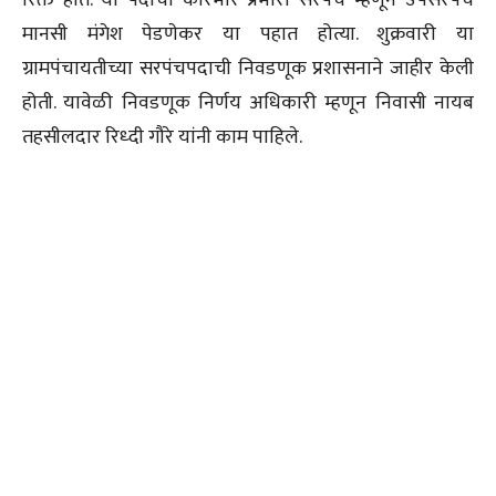
रिक्त होते. या पदाचा कारभार प्रभारी सरपंच म्हणून उपसरपंच
मानसी मंगेश पेडणेकर या पहात होत्या. शुक्रवारी या
ग्रामपंचायतीच्या सरपंचपदाची निवडणूक प्रशासनाने जाहीर केली
होती. यावेळी निवडणूक निर्णय अधिकारी म्हणून निवासी नायब
तहसीलदार रिध्दी गौरे यांनी काम पाहिले.