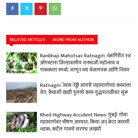
RELATED ARTICLES
MORE FROM AUTHOR
Ranbhaji Mahotsav Ratnagiri: रत्नागिरीत १४
ऑगस्टला जिल्हास्तरीय रानभाजी महोत्सव व
पाककला स्पर्धा; जाणून घ्या वेळापत्रक आणि नियम
Ratnagiri: रेवस-रेड्डी सागरी महामार्गाच्या कामाला
वेग; केळशी खाडी पुलाचे काम युद्धपातळीवर सुरू
Khed Highway Accident News: मुंबई-गोवा
महामार्गावर भीषण अपघात; किया अन् क्रेटा कारची
धडक, कर्टेल गावचे सरपंच जखमी