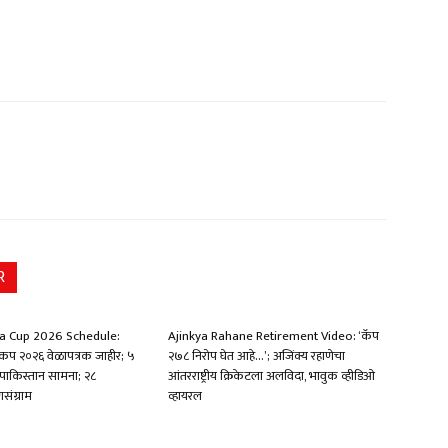
R
 Cup 2026 Schedule:
Ajinkya Rahane Retirement Video: ‘कॅप
प २०२६ वेळापत्रक जाहीर; ५
२७८ निरोप घेत आहे…’; अजिंक्य रहाणेचा
त-पाकिस्तान सामना; २८
आंतरराष्ट्रीय क्रिकेटला अलविदा, भावुक व्हीडिओ
संग्राम
व्हायरल