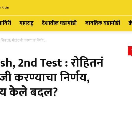
n / Join
्नागिरी
महाराष्ट्र
देशातील घडामोडी
जागतिक घडामोडी
क्
ंकला; गोलंदाजी करण्याचा निर्णय,...
h, 2nd Test : रोहितनं
जी करण्याचा निर्णय,
काय केले बदल?