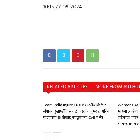
10:15 27-09-2024
RELATED ARTICLES
MORE FROM AUTHO
Team India Injury Crisis: भारतीय क्रिकेट
Womens Asia
संघावर दुखापतींचे सावट; जसप्रीत बुमराह, हार्दिक
महिला आशिया क
पांड्यासह १३ खेळाडू बंगळुरूच्या CoE मध्ये!
सप्टेंबरला भार
ऑगस्टपासून रण