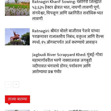
Ratnagiri Kharif Sowing: रत्नागिरी जिल्ह्यात
५३,६३५ हेक्टर क्षेत्रात भात, नाचणी लावणी पूर्ण;
संगमेश्वर, चिपळूण आणि रत्नागिरीत सर्वाधिक भात
लावणी
Ratnagiri: श्रीमंत थोरले बाजीराव पेशवे यांच्या
पराक्रमावर राज्यस्तरीय निबंध, वक्तृत्व आणि रील्स
स्पर्धा; १५ ऑगस्टपर्यंत अर्ज करण्याचे आवाहन
Jagbudi River Scrapyard Khed: मुंबई-गोवा
महामार्गावरील भरणे नाक्याजवळ जगबुडी
नदीपात्रात भंगाराचे डोंगर; पर्यावरण आणि
आरोग्याचा प्रश्न गंभीर
ताज्या बातम्या