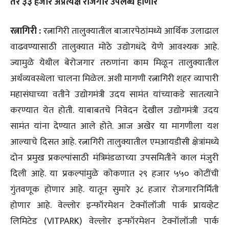
तर ३३ हजार अप्रत्यक्ष रोजगार उपलब्ध होणार
रत्नागिरी :
रत्नागिरी तालुक्यातील बाजारपेठांमध्ये आर्थिक उलाढाल
वाढवण्यासाठी तालुक्यात मोठे उद्योगधंदे येणे आवश्यक आहे.
ज्यामुळे येथील बेरोजगार तरुणांना काम मिळून तालुक्यातील
अर्थव्यवस्थेला चालना मिळेल. अशी मागणी रत्नागिरी शहर व्यापारी
महासंघाच्या वतीने उद्योगमंत्री उदय सामंत यांच्याकडे सातत्याने
करण्यात येत होती. याबाबतचे निवेदन देखील उद्योगमंत्री उदय
सामंत यांना देण्यात आले होते. आज अखेर या मागणीला यश
आल्याचे दिसत आहे. रत्नागिरी तालुक्यातील एमआयडीसी क्षेत्रांमध्ये
दोन प्रमुख प्रकल्पांसाठी मंत्रिमंडळाच्या उपसमितीने काल मंजुरी
दिली आहे. या प्रकल्पांमुळे कोकणात २९ हजार ५५० कोटींची
गुंतवणूक होणार आहे. यातून सुमारे ३८ हजार रोजगारनिर्मिती
होणार आहे. वेल्लोर इन्फॉरमेशन टेक्नॉलॉजी पार्क प्रायव्हेट
लिमिटेड (VITPARK) वेल्लोर इन्फॉरमेशन टेक्नॉलॉजी पार्क