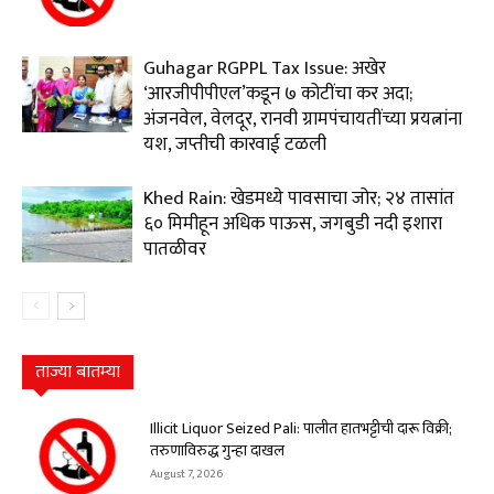
Guhagar RGPPL Tax Issue: अखेर
‘आरजीपीपीएल’कडून ७ कोटींचा कर अदा;
अंजनवेल, वेलदूर, रानवी ग्रामपंचायतींच्या प्रयत्नांना
यश, जप्तीची कारवाई टळली
Khed Rain: खेडमध्ये पावसाचा जोर; २४ तासांत
६० मिमीहून अधिक पाऊस, जगबुडी नदी इशारा
पातळीवर
ताज्या बातम्या
Illicit Liquor Seized Pali: पालीत हातभट्टीची दारू विक्री;
तरुणाविरुद्ध गुन्हा दाखल
August 7, 2026