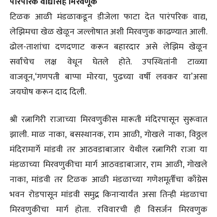
पारंपरिक वाद्यांसह मिरवणूक
टिळक आळी मंडळाकडून डीजेला फाटा देत पारंपरिक वाद्य,
लेझिमचा खेळ खेळून जल्लोषात अशी मिरवणुक काढण्यात आली.
ढोल-ताशांचा दणदणाट करून बहारदार असे लेझिम खेळून
सर्वांचेच लक्ष वेधून घेतले होते. उपस्थितांनी टाळ्या
वाजवून,‘गणपती बाप्पा मोरया, पुढच्या वर्षी लवकर या’असा
जयघोष करून दाद दिली.
श्री रत्नागिरी राजाच्या मिरवणुकीस मारूती मंदिरपासून सुरूवात
झाली. माळ नाका, बसस्थानक, राम आळी, गोखले नाका, विठ्ठल
मंदिरामार्गे मांडवी तर आठवडाबाजार येथील रत्नागिरी राजा या
मंडळाच्या मिरवणुकीचा मार्ग आठवडाबाजार, राम आळी, गोखले
नाका, मांडवी तर टिळक आळी मंडळाच्या गणेशमूर्तीचा काँग्रेस
भवन रोडपासून मांडवी समुद्र किनार्‍यार्यंत असा तिन्ही मंडळाचा
मिरवणुकीचा मार्ग होता. रविवारची ही विसर्जन मिरवणुक