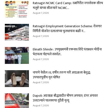
Ratnagiri NCMC Card Camp: रत्नागिरीत नगरसेवक सौरभ
मलुष्टे यांच्या सौजन्याने ‘NCMC...
August 7, 2026
Ratnagiri Employment Generation Scheme: रोजगार
निर्मिती योजनेत दलालांच्या भुलथापांना बळी न...
August 7, 2026
Eknath Shinde : उपमुख्यमंत्री एकनाथ शिंदे पंतप्रधान मोदींना
भेटायला पोहचले संसदेत..
August 7, 2026
नाचणे येथील २६ वर्षीय तरुण घरी आढळला बेशुद्ध;
उपचारापूर्वीच मृत घोषित
August 7, 2026
Dapoli: अडखळ बौद्धवाडीत भीषण अपघात; डंपर अंगावर
उलटल्याने चालकाचा दुर्दैवी मृत्यू
August 7, 2026