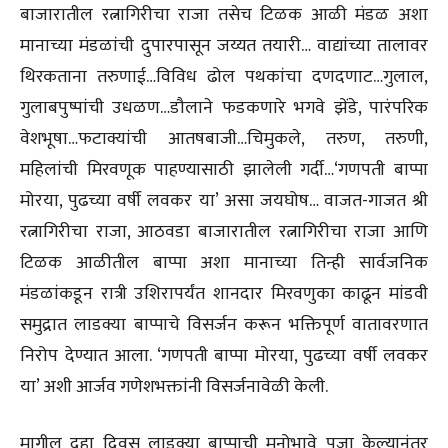
बाजारातील रत्नागिरीचा राजा तसेच टिळक आळी मंडळ अशा
मानाच्या मंडळांची दुपारपासून जय्यत तयारी… वाद्यांच्या तालावर
थिरकताना तरुणाई…विविध ढोल पथकांचा दणदणाट…गुलाल,
गुलाबपुष्पांची उधळण…डौलाने फडकणारे भगवे झेंडे, पारंपरिक
वेशभूषा…फटाक्यांची आतषबाजी…चिमुकले, तरुण, तरुणी,
महिलांची मिरवणूक पाहण्यासाठी झालेली गर्दी…‘गणपती बाप्पा
मोरया, पुढच्या वर्षी लवकर या’ असा जयघोष… वाजत-गाजत श्री
रत्नागिरीचा राजा, आठवडा बाजारातील रत्नागिरीचा राजा आणि
टिळक आळीतील बाप्पा अशा मानाच्या तिन्ही सार्वजनिक
मंडळांकडून रात्री उशिरापर्यंत शानदार मिरवणुका काढून मांडवी
समुद्रात लाडक्या बाप्पाचे विसर्जन करून भक्तिपूर्ण वातावरणात
निरोप देण्यात आला. ‘गणपती बाप्पा मोरया, पुढच्या वर्षी लवकर
या’ अशी आर्जव गणेशभक्तांनी विसर्जनावेळी केली.
मागील दहा दिवस लाडक्या बाप्पाची मनोभावे पूजा केल्यानंतर