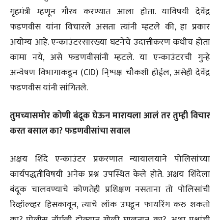
गृहमंत्री म्हणून गौरव करण्यात आला होता. याविषयी देवेंद्र
फडणवीस यांना विचारले असता त्यांनी म्हटले की, हा प्रकार
अयोग्य आहे. एन्काउंटरसारख्या घटनेचे उदात्तीकरण कधीच होता
कामा नये, असे फडणवीसांनी म्हटले. या एन्काउंटरची गुन्हे
अन्वेषण विभागाकडून (CID) नि्ष्पक्ष चौकशी होईल, असेही देवेंद्र
फडणवीस यांनी सांगितले.
तुमच्यासमोर कोणी बंदूक घेऊन मारायला आलं तर तुम्ही विचार
करत बसाल का? फडणवीसांचा सवाल
अक्षय शिंदे एन्काउंटर प्रकरणात न्यायालयाने पोलिसांच्या
कार्यपद्धतीविषयी अनेक प्रश्न उपस्थित केले होते. अक्षय शिंदेला
बंदूक चालवण्याचे कोणतेही प्रशिक्षण नसताना तो पोलिसांची
रिव्हॉल्व्हर हिसकावून, त्याचे लॉक उघडून फायरिंग करु शकतो
का? पोलीस नॉर्मली डोक्यात गोळी घालतात का?, अशा प्रश्नांची