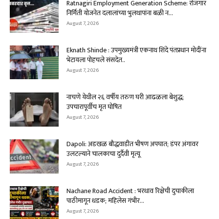
Ratnagiri Employment Generation Scheme: रोजगार
निर्मिती योजनेत दलालांच्या भुलथापांना बळी न...
August 7, 2026
Eknath Shinde : उपमुख्यमंत्री एकनाथ शिंदे पंतप्रधान मोदींना
भेटायला पोहचले संसदेत..
August 7, 2026
नाचणे येथील २६ वर्षीय तरुण घरी आढळला बेशुद्ध;
उपचारापूर्वीच मृत घोषित
August 7, 2026
Dapoli: अडखळ बौद्धवाडीत भीषण अपघात; डंपर अंगावर
उलटल्याने चालकाचा दुर्दैवी मृत्यू
August 7, 2026
Nachane Road Accident : भरधाव रिक्षेची दुचाकीला
पाठीमागून धडक; महिलेस गंभीर...
August 7, 2026