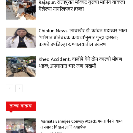
Rajapur: राजापुरात मोकाट गुरांचा मॉर्निंग वॉकला
गेलेल्या नागरिकावर हल्ला
Chiplun News: लाचखोर डॉ. कांचन मदारवर आता
‘गर्भपात प्रतिबंधक कायद्या’नुसार गुन्हा दाखल;
कामथे उपजिल्हा रुग्णालयातील प्रकरण
Khed Accident: वालोपे येथे दोन कारची भीषण
धडक; अपघातात चार जण जखमी
ताज्या बातम्या
Mamata Banerjee Convoy Attack: ममता बॅनर्जी यांच्या
ताफ्यावर चिखल आणि दगडफेक