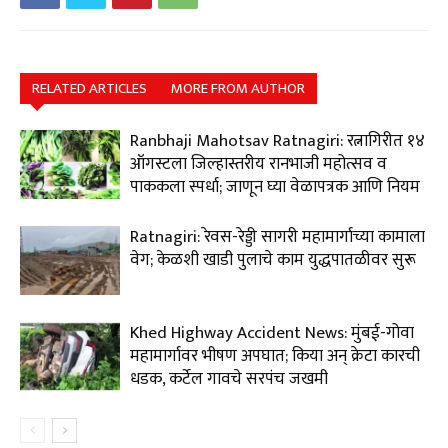
RELATED ARTICLES
MORE FROM AUTHOR
Ranbhaji Mahotsav Ratnagiri: रत्नागिरीत १४
ऑगस्टला जिल्हास्तरीय रानभाजी महोत्सव व
पाककला स्पर्धा; जाणून घ्या वेळापत्रक आणि नियम
Ratnagiri: रेवस-रेड्डी सागरी महामार्गाच्या कामाला
वेग; केळशी खाडी पुलाचे काम युद्धपातळीवर सुरू
Khed Highway Accident News: मुंबई-गोवा
महामार्गावर भीषण अपघात; किया अन् क्रेटा कारची
धडक, कर्टेल गावचे सरपंच जखमी