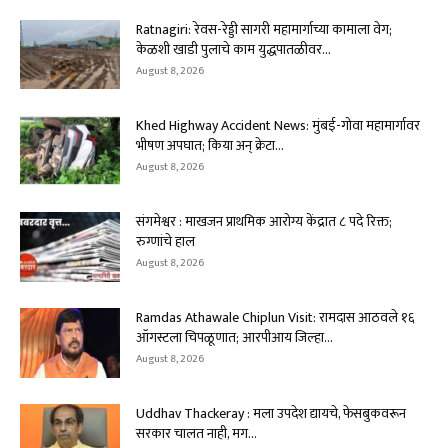
Ratnagiri: रेवस-रेड्डी सागरी महामार्गाच्या कामाला वेग;
केळशी खाडी पुलाचे काम युद्धपातळीवर...
August 8, 2026
Khed Highway Accident News: मुंबई-गोवा महामार्गावर
भीषण अपघात; किया अन् क्रेटा...
August 8, 2026
संगमेश्वर : माखजन प्राथमिक आरोग्य केंद्रात ८ पदे रिक्त;
रुग्णांचे हाल
August 8, 2026
Ramdas Athawale Chiplun Visit: रामदास आठवले १६
ऑगस्टला चिपळूणात; आरपीआय जिल्हा...
August 8, 2026
Uddhav Thackeray : मला उपदेश द्यायचे, फेसबुकवरून
सरकार चालत नाही, मग...