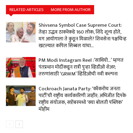
RELATED ARTICLES
MORE FROM AUTHOR
Shivsena Symbol Case Supreme Court:
तेव्हा उद्धव ठाकरेंकडे 160 लोक, शिंदे शून्य होते,
मग आयोगाला ते कुठून मिळाले? शिवसेना पक्षचिन्ह
खटल्यात कपिल सिब्बल यांचा...
PM Modi Instagram Reel :’साथियो…’ म्हणत
पंतप्रधान मोदींकडून रात्री पुन्हा व्हिडीओ शेअर;
तरुणांसाठी ‘GRWM’ व्हिडिओची नवी कल्पना
Cockroach Janata Party: ‘कॉकरोच जनता
पार्टी’ची राष्ट्रीय कार्यकारिणी जाहीर; अभिजीत दिपके
राष्ट्रीय संयोजक, सप्टेंबरमध्ये ‘क्या बोलती पब्लिक’
मोहीम