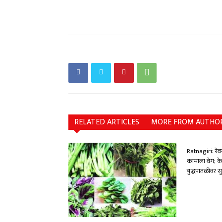
RELATED ARTICLES
MORE FROM AUTHO
Ratnagiri: रेवस-
कामाला वेग; क
युद्धपातळीवर सु