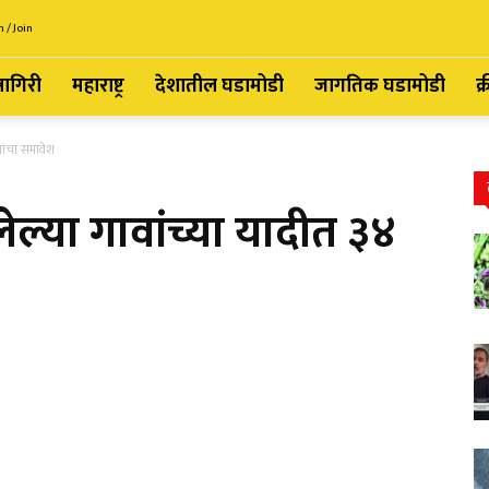
n / Join
्नागिरी
महाराष्ट्र
देशातील घडामोडी
जागतिक घडामोडी
क्
वांचा समावेश
ेल्या गावांच्या यादीत ३४