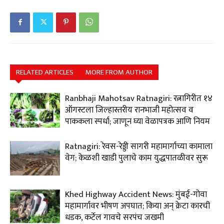
RELATED ARTICLES
MORE FROM AUTHOR
Ranbhaji Mahotsav Ratnagiri: रत्नागिरीत १४
ऑगस्टला जिल्हास्तरीय रानभाजी महोत्सव व
पाककला स्पर्धा; जाणून घ्या वेळापत्रक आणि नियम
Ratnagiri: रेवस-रेड्डी सागरी महामार्गाच्या कामाला
वेग; केळशी खाडी पुलाचे काम युद्धपातळीवर सुरू
Khed Highway Accident News: मुंबई-गोवा
महामार्गावर भीषण अपघात; किया अन् क्रेटा कारची
धडक, कर्टेल गावचे सरपंच जखमी