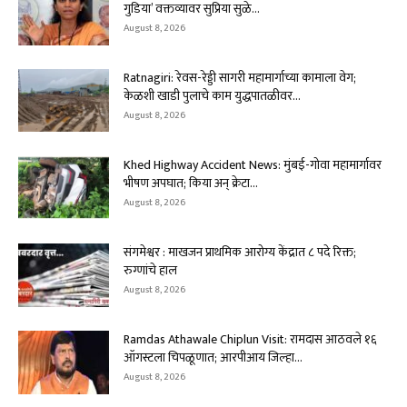
गुडिया’ वक्तव्यावर सुप्रिया सुळे...
August 8, 2026
Ratnagiri: रेवस-रेड्डी सागरी महामार्गाच्या कामाला वेग;
केळशी खाडी पुलाचे काम युद्धपातळीवर...
August 8, 2026
Khed Highway Accident News: मुंबई-गोवा महामार्गावर
भीषण अपघात; किया अन् क्रेटा...
August 8, 2026
संगमेश्वर : माखजन प्राथमिक आरोग्य केंद्रात ८ पदे रिक्त;
रुग्णांचे हाल
August 8, 2026
Ramdas Athawale Chiplun Visit: रामदास आठवले १६
ऑगस्टला चिपळूणात; आरपीआय जिल्हा...
August 8, 2026