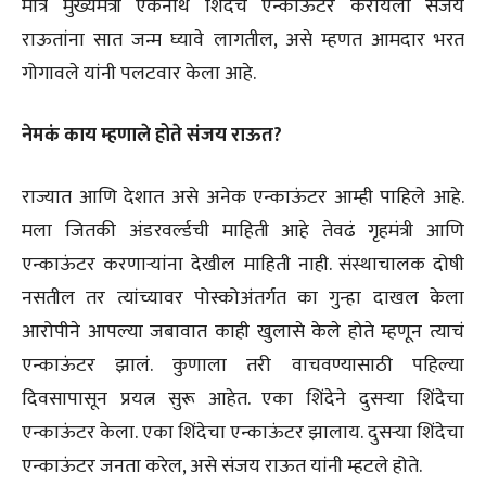
मात्र मुख्यमंत्री एकनाथ शिंदेंचे एन्काऊंटर करायला संजय
राऊतांना सात जन्म घ्यावे लागतील, असे म्हणत आमदार भरत
गोगावले यांनी पलटवार केला आहे.
नेमकं काय म्हणाले होते संजय राऊत?
राज्यात आणि देशात असे अनेक एन्काऊंटर आम्ही पाहिले आहे.
मला जितकी अंडरवर्ल्डची माहिती आहे तेवढं गृहमंत्री आणि
एन्काऊंटर करणाऱ्यांना देखील माहिती नाही. संस्थाचालक दोषी
नसतील तर त्यांच्यावर पोस्कोअंतर्गत का गुन्हा दाखल केला
आरोपीने आपल्या जबावात काही खुलासे केले होते म्हणून त्याचं
एन्काऊंटर झालं. कुणाला तरी वाचवण्यासाठी पहिल्या
दिवसापासून प्रयत्न सुरू आहेत. एका शिंदेने दुसऱ्या शिंदेचा
एन्काऊंटर केला. एका शिंदेचा एन्काऊंटर झालाय. दुसऱ्या शिंदेचा
एन्काऊंटर जनता करेल, असे संजय राऊत यांनी म्हटले होते.