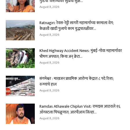
गुडिया’ वक्तव्यावर सुप्रिया सुळे...
August 8, 2026
Ratnagiri: रेवस-रेड्डी सागरी महामार्गाच्या कामाला वेग;
केळशी खाडी पुलाचे काम युद्धपातळीवर...
August 8, 2026
Khed Highway Accident News: मुंबई-गोवा महामार्गावर
भीषण अपघात; किया अन् क्रेटा...
August 8, 2026
संगमेश्वर : माखजन प्राथमिक आरोग्य केंद्रात ८ पदे रिक्त;
रुग्णांचे हाल
August 8, 2026
Ramdas Athawale Chiplun Visit: रामदास आठवले १६
ऑगस्टला चिपळूणात; आरपीआय जिल्हा...
August 8, 2026