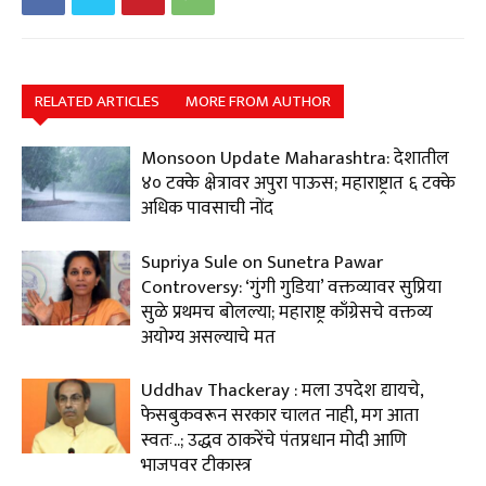
RELATED ARTICLES
MORE FROM AUTHOR
Monsoon Update Maharashtra: देशातील
४० टक्के क्षेत्रावर अपुरा पाऊस; महाराष्ट्रात ६ टक्के
अधिक पावसाची नोंद
Supriya Sule on Sunetra Pawar
Controversy: ‘गुंगी गुडिया’ वक्तव्यावर सुप्रिया
सुळे प्रथमच बोलल्या; महाराष्ट्र काँग्रेसचे वक्तव्य
अयोग्य असल्याचे मत
Uddhav Thackeray : मला उपदेश द्यायचे,
फेसबुकवरून सरकार चालत नाही, मग आता
स्वतः..; उद्धव ठाकरेंचे पंतप्रधान मोदी आणि
भाजपवर टीकास्त्र