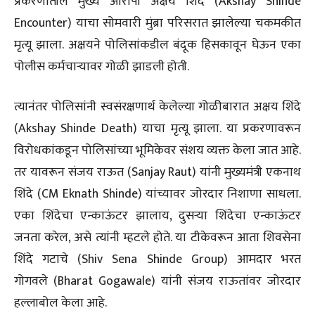
प्रकरणातील मुख्य आरोपी अक्षय शिंदे (Akshay Shinde
Encounter) याचा सोमवारी मुंब्रा परिसरात झालेल्या चकमकीत
मृत्यू झाला. अक्षयने पोलिसांकडील बंदूक हिसकावून घेऊन एका
पोलीस कर्मचाऱ्यावर गोळी झाडली होती.
त्यानंतर पोलिसांनी स्वसंरक्षणार्थ केलेल्या गोळीबारात अक्षय शिंदे
(Akshay Shinde Death) याचा मृत्यू झाला. या प्रकरणावरून
विरोधकांकडून पोलिसांच्या भूमिकेवर संशय व्यक्त केला जात आहे.
तर यावरून संजय राऊत (Sanjay Raut) यांनी मुख्यमंत्री एकनाथ
शिंदे (CM Eknath Shinde) यांच्यावर जोरदार निशाणा साधला.
एका शिंदेचा एन्काऊंटर झालाय, दुसऱ्या शिंदेचा एन्काऊंटर
जनता करेल, असे त्यांनी म्हटले होते. या टीकेवरून आता शिवसेना
शिंदे गटाचे (Shiv Sena Shinde Group) आमदार भरत
गोगवले (Bharat Gogawale) यांनी संजय राऊतांवर जोरदार
हल्लाबोल केला आहे.