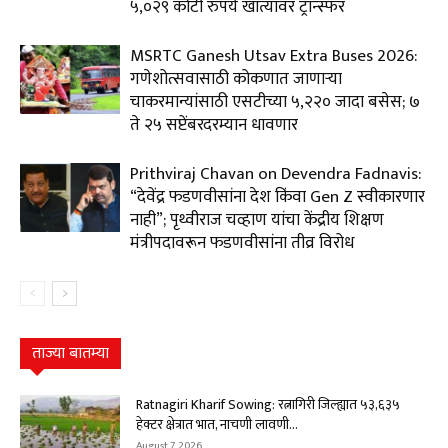
५,०२९ कोटी रुपये खात्यांवर ट्रान्स्फर
MSRTC Ganesh Utsav Extra Buses 2026:
गणेशोत्सवासाठी कोकणात जाणाऱ्या
चाकरमान्यांसाठी एसटीच्या ५,२२० जादा बसेस; ७
ते २५ सप्टेंबरदरम्यान धावणार
Prithviraj Chavan on Devendra Fadnavis:
“देवेंद्र फडणवीसांना देश किंवा Gen Z स्वीकारणार
नाही”; पृथ्वीराज चव्हाण यांचा केंद्रीय शिक्षण
मंत्रीपदावरून फडणवीसांना तीव्र विरोध
ताज्या बातम्या
Ratnagiri Kharif Sowing: रत्नागिरी जिल्ह्यात ५३,६३५
हेक्टर क्षेत्रात भात, नाचणी लावणी...
August 7, 2026