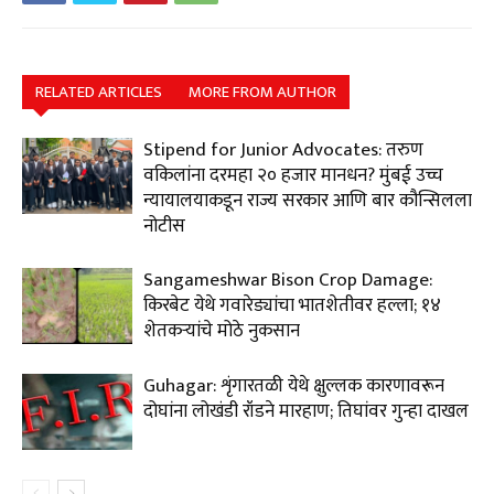
RELATED ARTICLES
MORE FROM AUTHOR
Stipend for Junior Advocates: तरुण
वकिलांना दरमहा ₹२० हजार मानधन? मुंबई उच्च
न्यायालयाकडून राज्य सरकार आणि बार कौन्सिलला
नोटीस
Sangameshwar Bison Crop Damage:
किरबेट येथे गवारेड्यांचा भातशेतीवर हल्ला; १४
शेतकऱ्यांचे मोठे नुकसान
Guhagar: शृंगारतळी येथे क्षुल्लक कारणावरून
दोघांना लोखंडी रॉडने मारहाण; तिघांवर गुन्हा दाखल